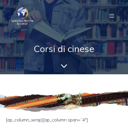
Corsi di cinese
[ap_column_wrap][ap_column span=”4″]