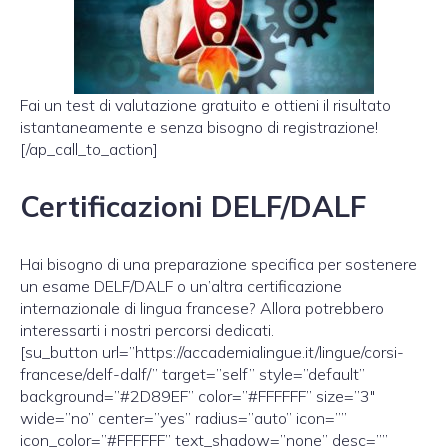
Fai un test di valutazione gratuito e ottieni il risultato
istantaneamente e senza bisogno di registrazione!
[/ap_call_to_action]
Certificazioni DELF/DALF
Hai bisogno di una preparazione specifica per sostenere
un esame DELF/DALF o un’altra certificazione
internazionale di lingua francese? Allora potrebbero
interessarti i nostri percorsi dedicati.
[su_button url=”https://accademialingue.it/lingue/corsi-
francese/delf-dalf/” target=”self” style=”default”
background=”#2D89EF” color=”#FFFFFF” size=”3″
wide=”no” center=”yes” radius=”auto” icon=””
icon_color=”#FFFFFF” text_shadow=”none” desc=””