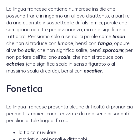
La lingua francese contiene numerose insidie che
possono trarre in inganno un allievo disattento, a partire
da una quantità insospettabile di falsi amici, parole che
somigliano ad altre per assonanza, ma che significano
tutt’altro. Pensiamo solo a semplici parole come
limon
che non si traduce con
limone
, bensì con
fango
, oppure
al verbo
salir
, che non significa salire, bensì
sporcare
; per
non parlare dell’italiano
scale
, che non si traduce con
echales
(che significa scala in senso figurato o al
massimo scala di corda), bensì con
escalier
.
Fonetica
La lingua francese presenta alcune difficoltà di pronuncia
per molti stranieri, caratterizzate da una serie di sonorità
peculiari di tale lingua, fra cui:
la tipica
r
uvulare
svariati suoni nasali e dittonghi