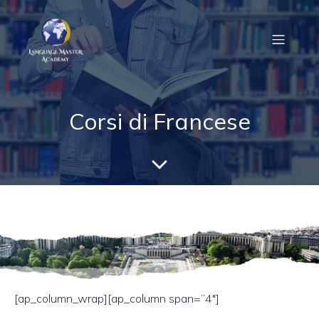
Corsi di Francese
[ap_column_wrap][ap_column span=”4″]