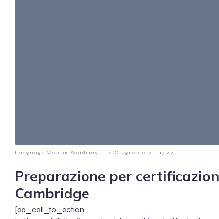
-
-
Language Master Academy
12 Giugno 2017
17:44
Preparazione per certificazio
Cambridge
[ap_call_to_action button_te