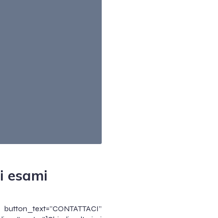
ni esami
xt=”CONTATTACI”