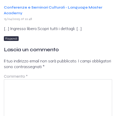
Conferenze e Seminari Culturali - Language Master
Academy
15/04/2025 at 22:48
[…] Ingresso libero.Scopri tutti i dettagli. […]
Rispondi
Lascia un commento
Il tuo indirizzo email non sarà pubblicato.
I campi obbligatori
sono contrassegnati
*
Commento
*